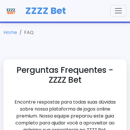
ZZZZ Bet
Home
FAQ
Perguntas Frequentes -
ZZZZ Bet
Encontre respostas para todas suas dúvidas
sobre nossa plataforma de jogos online
premium. Nossa equipe preparou este guia
completo para ajudar você a aproveitar ao
máximo sua experiência no ZZZZ Bet.