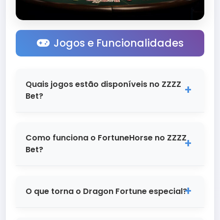
proteção de dados.
Jogos e Funcionalidades
Quais jogos estão disponíveis no ZZZZ
Bet?
No ZZZZ Bet, oferecemos uma seleção
premium de jogos incluindo FortuneHorse,
Como funciona o FortuneHorse no ZZZZ
Dragon Fortune, Spirit Party, Double
Bet?
Fortune, Aviator e Black Jack. Cada jogo
foi cuidadosamente selecionado para
O FortuneHorse é um dos nossos jogos
proporcionar a melhor experiência
mais populares! Você cavalga junto com
O que torna o Dragon Fortune especial?
possível aos nossos usuários. Estamos
cavalos mágicos em busca de tesouros
constantemente adicionando novos
incríveis. O jogo possui múltiplas linhas de
Dragon Fortune transporta você para um
títulos para manter nossa plataforma